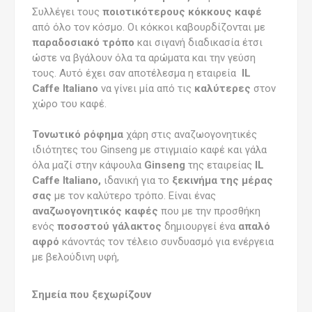
Συλλέγει τους
ποιοτικότερους κόκκους καφέ
από όλο τον κόσμο. Οι κόκκοι καβουρδίζονται με
παραδοσιακό τρόπο
και σιγανή διαδικασία έτσι
ώστε να βγάλουν όλα τα αρώματα και την γεύση
τους. Αυτό έχει σαν αποτέλεσμα η εταιρεία
IL
Caffe Italiano
να γίνει μία από τις
καλύτερες
στον
χώρο του καφέ.
Τονωτικό ρόφημα
χάρη στις αναζωογονητικές
ιδιότητες του Ginseng με στιγμιαίο καφέ και γάλα
όλα μαζί στην κάψουλα
Ginseng
της εταιρείας
IL
Caffe Italiano,
ιδανική για το
ξεκινήμα της μέρας
σα
ς
με τον καλύτερο τρόπο. Είναι ένας
αναζωογονητικός καφές
που με την προσθήκη
ενός
ποσοστού γάλακτος
δημιουργεί ένα
απαλό
αφρό
κάνοντάς τον τέλειο συνδυασμό για ενέργεια
με βελούδινη υφή,
Σημεία που ξεχωρίζουν