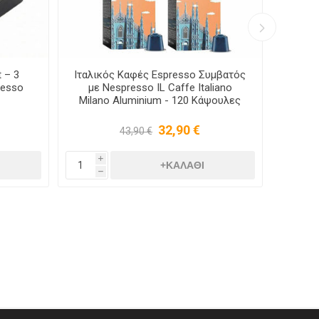
t – 3
Ιταλικός Καφές Espresso Συμβατός
Ιταλι
resso
με Nespresso IL Caffe Italiano
με 
Milano Aluminium - 120 Κάψουλες
Mila
32,90 €
43,90 €
i
i
h
h