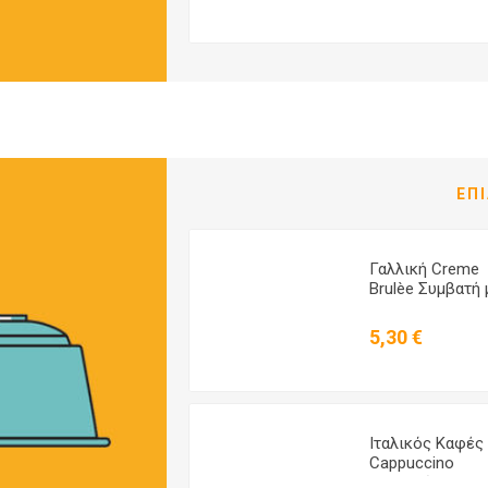
Κάψουλες
Aluminium - 10
Κάψουλες
ΊΤΕ ΤΑ ΌΛΑ
ΕΠ
Ιταλικός Καφές
Γαλλική Creme
Espresso
Brulèe Συμβατή 
Συμβατός με
Dolce Gusto IL
Dolce Gusto IL
Caffe Italiano - 
5,20 €
5,30 €
Caffe Italiano
Κάψουλες
Firenze - 16
Κάψουλες
Εξαντλήθηκε
Ιταλικός Καφές
Ιταλικός Καφές
Espresso
Cappuccino
Συμβατός με
Συμβατός με