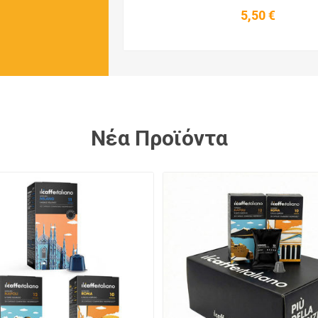
Dolce Gusto IL
Dolce Gusto IL
29,90 €
5,50 €
Caffe Italiano
Caffe Italiano - 
Firenze - 96
Κάψουλες
Κάψουλες
ΊΤΕ ΤΑ ΌΛΑ
Νέα Προϊόντα