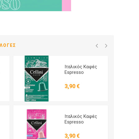
ΙΛΟΓΈΣ
Ιταλικός Καφές
e
Espresso
Delizioso Lungo
i
Συμβατός με
3,90 €
Nespresso Cellini
Aluminium - 10
Κάψουλες
Ιταλικός Καφές
Espresso
Guatemala
Συμβατός με
3,90 €
i
Nespresso Cellini