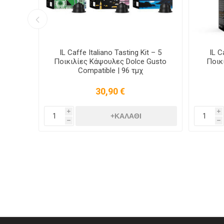
rte
IL Caffe Italiano Tasting Kit – 5
IL C
ς με
Ποικιλίες Κάψουλες Dolce Gusto
Ποικ
 - 10
Compatible | 96 τμχ
30,90 €
i
i
h
h