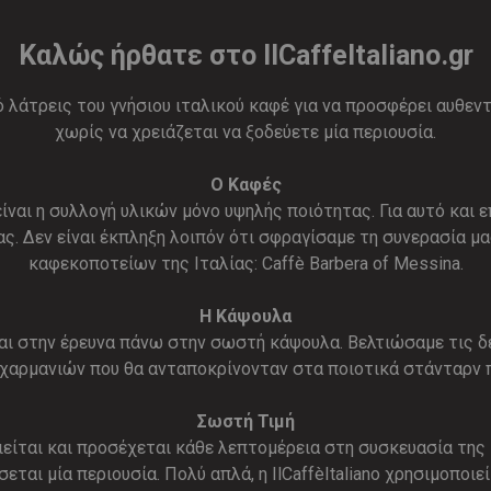
Καλώς ήρθατε στο IlCaffeItaliano.gr
από λάτρεις του γνήσιου ιταλικού καφέ για να προσφέρει αυθε
χωρίς να χρειάζεται να ξοδεύετε μία περιουσία.
O Καφές
είναι η συλλογή υλικών μόνο υψηλής ποιότητας. Για αυτό και
ς. Δεν είναι έκπληξη λοιπόν ότι σφραγίσαμε τη συνερασία μ
καφεκοποτείων της Ιταλίας: Caffè Barbera of Messina.
Η Κάψουλα
αι στην έρευνα πάνω στην σωστή κάψουλα. Βελτιώσαμε τις 
 χαρμανιών που θα ανταποκρίνονταν στα ποιοτικά στάνταρν π
Σωστή Τιμή
είται και προσέχεται κάθε λεπτομέρεια στη συσκευασία της 
εται μία περιουσία. Πολύ απλά, η IlCaffèItaliano χρησιμοποι
ταιρίες με τεράστιες αλυσίδες παραγωγής και στην έλειψη 