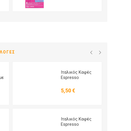
Aluminium - 10
Κάψουλες
ΙΛΟΓΈΣ
Ιταλικός Καφές
με
Espresso
Συμβατός με
16
Dolce Gusto IL
5,50 €
Caffe Italiano Dek
- 16 Κάψουλες
Ιταλικός Καφές
Espresso
Συμβατός με