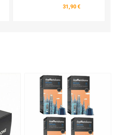
Dolce Gusto IL
31,90 €
16
Caffe Italiano Dek
- 96 Κάψουλες