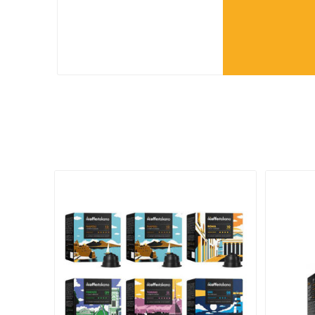
Dolce Gusto IL
31,90 €
Caffe Italiano Dek
- 96 Κάψουλες
ΔΕ