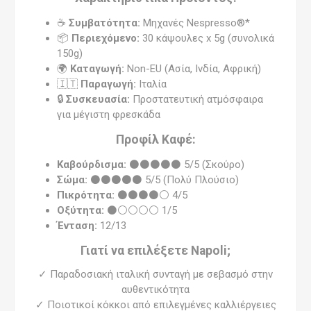
☕
Συμβατότητα:
Μηχανές Nespresso®*
📦
Περιεχόμενο:
30 κάψουλες x 5g (συνολικά
150g)
🌍
Καταγωγή:
Non-EU (Ασία, Ινδία, Αφρική)
🇮🇹
Παραγωγή:
Ιταλία
🔒
Συσκευασία:
Προστατευτική ατμόσφαιρα
για μέγιστη φρεσκάδα
Προφίλ Καφέ:
Καβούρδισμα:
⚫⚫⚫⚫⚫ 5/5 (Σκούρο)
Σώμα:
⚫⚫⚫⚫⚫ 5/5 (Πολύ Πλούσιο)
Πικρότητα:
⚫⚫⚫⚫⚪ 4/5
Οξύτητα:
⚫⚪⚪⚪⚪ 1/5
Ένταση:
12/13
Γιατί να επιλέξετε Napoli;
✓ Παραδοσιακή ιταλική συνταγή με σεβασμό στην
αυθεντικότητα
✓ Ποιοτικοί κόκκοι από επιλεγμένες καλλιέργειες