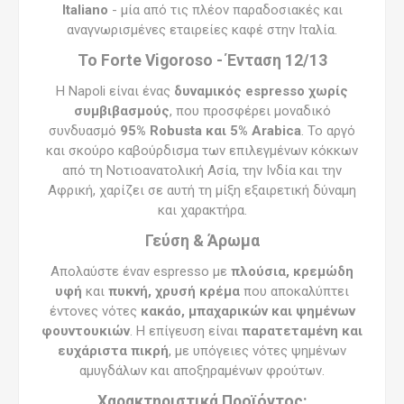
Italiano
- μία από τις πλέον παραδοσιακές και
αναγνωρισμένες εταιρείες καφέ στην Ιταλία.
Το Forte Vigoroso - Ένταση 12/13
Η Napoli είναι ένας
δυναμικός espresso χωρίς
συμβιβασμούς
, που προσφέρει μοναδικό
συνδυασμό
95% Robusta και 5% Arabica
. Το αργό
και σκούρο καβούρδισμα των επιλεγμένων κόκκων
από τη Νοτιοανατολική Ασία, την Ινδία και την
Αφρική, χαρίζει σε αυτή τη μίξη εξαιρετική δύναμη
και χαρακτήρα.
Γεύση & Άρωμα
Απολαύστε έναν espresso με
πλούσια, κρεμώδη
υφή
και
πυκνή, χρυσή κρέμα
που αποκαλύπτει
έντονες νότες
κακάο, μπαχαρικών και ψημένων
φουντουκιών
. Η επίγευση είναι
παρατεταμένη και
ευχάριστα πικρή
, με υπόγειες νότες ψημένων
αμυγδάλων και αποξηραμένων φρούτων.
Χαρακτηριστικά Προϊόντος: