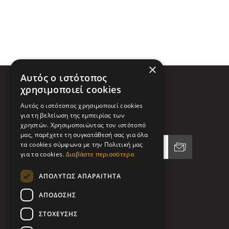
×
Αυτός ο ιστότοπος
χρησιμοποιεί cookies
Αυτός ο ιστότοπος χρησιμοποιεί cookies
για τη βελτίωση της εμπειρίας των
Ενημερωτικό δελτίο
χρηστών. Χρησιμοποιώντας τον ιστότοπό
μας, παρέχετε τη συγκατάθεσή σας για όλα
τα cookies σύμφωνα με την Πολιτική μας
για τα cookies.
Διαβάστε περισσότερα
ΑΠΟΛΎΤΩΣ ΑΠΑΡΑΊΤΗΤΑ
ΑΠΌΔΟΣΗΣ
ΣΤΌΧΕΥΣΗΣ