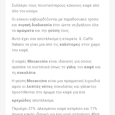
Συλλέγει τους ποιοτικότερους κόκκους καφέ από
όλο τον κόσμο.
Οι κόκκοι καβουρδίζονται με παραδοσιακό τρόπο
και
σιγανή διαδικασία
έτσι ώστε να βγάλουν όλα
τα
αρώματα
και την
γεύση
τους.
Αυτό έχει σαν αποτέλεσμα η εταιρεία IL Caffe
Italiano να γίνει μία από τις
καλύτερες
στον χώρο
του καφέ.
Ο καφές
Mocaccino
είναι ιδανικός για όσους
αγαπάνε τα συστατικά όπως το
γάλα
, τον
καφέ
και
τη
σοκολάτα
.
Η γεύση
Mocaccino
είναι μια πραγματική λιχουδιά
αφού οι
λεπτές νότες
σοκολάτας και γάλακτος
προστίθενται στο άρωμα του καφέ για ένα
κρεμώδες
αποτέλεσμα.
Περιέχει 21% αλεσμένου καφέ εσπρέσο και 11%
άρωμα κακάο ιδανικό για ένα μονό εσπρέσσο 40ml.