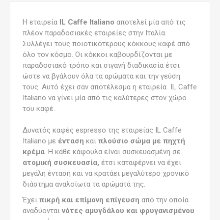
Η εταιρεία
IL Caffe Italiano
αποτελεί μία από τις
πλέον παραδοσιακές εταιρείες στην Ιταλία.
Συλλέγει τους ποιοτικότερους κόκκους καφέ από
όλο τον κόσμο. Οι κόκκοι καβουρδίζονται με
παραδοσιακό τρόπο και σιγανή διαδικασία έτσι
ώστε να βγάλουν όλα τα αρώματα και την γεύση
τους. Αυτό έχει σαν αποτέλεσμα η εταιρεία IL Caffe
Italiano να γίνει μία από τις καλύτερες στον χώρο
του καφέ.
Δυνατός καφές espresso της εταιρείας IL Caffe
Italiano με
ένταση
και
πλούσιο σώμα με πηχτή
κρέμα
. Η κάθε κάψουλα είναι συσκευασμένη σε
ατομική συσκευασία,
έτσι καταφέρνει να έχει
μεγάλη ένταση και να κρατάει μεγαλύτερο χρονικό
διάστημα αναλοίωτα τα αρώματά της.
Έχει
πικρή και επίμονη επίγευση
από την οποία
αναδύονται
νότες αμυγδάλου και φρυγανισμένου