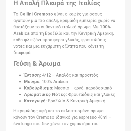
Η Απαλή Πλευρά της Ιταλίας
Το
Cellini Cremoso
είναι ο καφές για όσους
αγαπούν μια πιο απαλή, κρεμώδη εμπειρία χωρίς να
θυσιάζουν το αυθεντικό ιταλικό άρωμα. Με
100%
Arabica
από τη Βραζιλία και την Κεντρική Αμερική,
κάθε φλιτζάνι προσφέρει γλυκές, φρουτώδεις
νότες και μια ευχάριστη οξύτητα που κάνει τη
διαφορά.
Γεύση & Άρωμα
Ένταση:
4/12 – Απαλός και προσιτός
Μείγμα:
100% Arabica
Καβούρδισμα:
Μεσαίο – αργό, παραδοσιακό
Αρωματικές Νότες:
Φρουτώδεις και γλυκές
Καταγωγή:
Βραζιλία & Κεντρική Αμερική
Η κρεμώδης υφή και το εκλεπτυσμένο άρωμα
κάνουν τον Cremoso ιδανικό για espresso 40ml –
ένα lungo που δεν χάνει τον χαρακτήρα του.