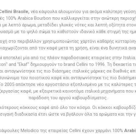
llini Brasile,
νέα κάψουλα αλουμινίου για ακόμα καλύτερη γεύση
ές 100% Arabica Bourbon που καλλιεργείται στην ανώτερη περιοχ
 με λεπτό άρωμα, μεταδίδει γλυκές νότες και λεπτή οξύτητα στο
υασμό με το ψηλό σώμα το καθιστούν ιδανικό κάθε στιγμή της ημ
οσοχή στο περιβάλλον χρησιμοποιώντας χαρτόνι καθαρής κυτταρίν
διαχωρίζονται από τον καφέ μετά τη χρήση, είναι ένα δυνητικά αν
i
αποτελεί μία από τις πλέον παραδοσιακές εταιρείες στην Ιταλία.
icori" and "Ekaf" δημιουργούν το brand Cellini το 1996. Τη δεκαετία
αι ανταγωνίστηκε τις πιο διάσημες ιταλικές μάρκες σε διεθνές επ
νε συνώνυμο του ποιοτικού καφέ και ανταγωνίστηκε τις πιο διάσημε
Το 2005 απόκτησε νέο εργοστάσιο εξοπλισμένο με τις καλύτερες τ
εργασίας καφέ, με εξαιρετικά καινοτόμα ιταλικά μηχανήματα που
παράδοση του αργού καβουρδίσματος.
ικότερους κόκκους καφέ από όλο τον κόσμο. Οι κόκκοι καβουρδίζ
 σιγανή διαδικασία έτσι ώστε να βγάλουν όλα τα αρώματα και την γ
κάψουλες Melodico της εταιρείας Cellini έχουν χαρμάνι 100%
Arabi