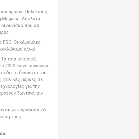
 και άρωμα. Πολύτιμος
ή Mogiana. Απόλυτα
ν ουρανίσκο που σε
έρας.
ης FSC. Οι κάψουλες
ακυκλώσιμο υλικό.
 Τα τρία ιστορικά
 του 2000 έγινε συνώνυμο
ίπεδο.Τη δεκαετία του
ς ιταλικές μάρκες σε
εχνολογίες για την
 κρατούν ζωντανή την
ονται με παραδοσιακό
εύση τους.
ca.