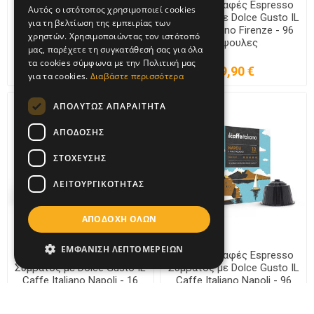
Ιταλικός Καφές Espresso
Ιταλικός Καφές Espresso
Αυτός ο ιστότοπος χρησιμοποιεί cookies
Συμβατός με Dolce Gusto IL
Συμβατός με Dolce Gusto IL
για τη βελτίωση της εμπειρίας των
Caffe Italiano Firenze - 16
Caffe Italiano Firenze - 96
χρηστών. Χρησιμοποιώντας τον ιστότοπό
Κάψουλες
Κάψουλες
μας, παρέχετε τη συγκατάθεσή σας για όλα
τα cookies σύμφωνα με την Πολιτική μας
5,20 €
29,90 €
για τα cookies.
Διαβάστε περισσότερα
ΑΠΟΛΎΤΩΣ ΑΠΑΡΑΊΤΗΤΑ
ΑΠΌΔΟΣΗΣ
ΣΤΌΧΕΥΣΗΣ
ΛΕΙΤΟΥΡΓΙΚΌΤΗΤΑΣ
ΑΠΟΔΟΧΉ ΌΛΩΝ
ΕΜΦΆΝΙΣΗ ΛΕΠΤΟΜΕΡΕΙΏΝ
Ιταλικός Καφές Espresso
Ιταλικός Καφές Espresso
Συμβατός με Dolce Gusto IL
Συμβατός με Dolce Gusto IL
Caffe Italiano Napoli - 16
Caffe Italiano Napoli - 96
Κάψουλες
Κάψουλες