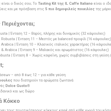
 είναι ο δικός σου; Το
Tasting Kit της IL Caffe Italiano
είναι ο ιδ
ύεις και με πρόσβαση στις
5 πιο δημοφιλείς ποικιλίες
της μάρκα
 Περιέχονται;
sta | Ένταση 12 – Βαρύς, πλήρης και δυναμικός (32 κάψουλες)
 Robusta | Ένταση 11 – Μεστός με balanced προφίλ (16 κάψουλες
 Arabica | Ένταση 10 – Κλασικός ιταλικός χαρακτήρας (16 κάψουλε
 & Arabica | Ένταση 9 – Μαλακός και αρωμάτιστος (16 κάψουλες)
obusta | Ένταση 8 – Χωρίς καφεΐνη, χωρίς συμβιβάσεις στη γεύση
t;
σεων – από 8 έως 12 – για κάθε γεύση
ψουλες
που διατηρούν τα αρώματα ζωντανά
νές
Dolce Gusto®
ιδανικό και ως δώρο
ά Κόκκο
λλέγει τους ποιοτικότερους κόκκους καφέ από κάθε γωνιά του κόσμ