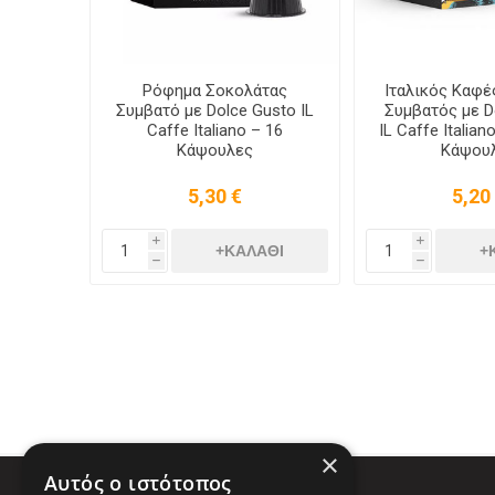
Ρόφημα Σοκολάτας
Ιταλικός Καφέ
Συμβατό με Dolce Gusto IL
Συμβατός με D
Caffe Italiano – 16
IL Caffe Italian
Κάψουλες
Κάψου
5,30 €
5,20
i
i
h
h
×
Αυτός ο ιστότοπος