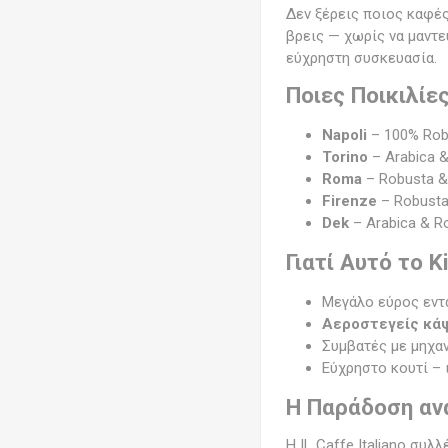
Δεν ξέρεις ποιος καφές
βρεις — χωρίς να μαντε
εύχρηστη συσκευασία.
Ποιες Ποικιλίες
Napoli
– 100% Robu
Torino
– Arabica &
Roma
– Robusta &
Firenze
– Robusta
Dek
– Arabica & R
Γιατί Αυτό το Ki
Μεγάλο εύρος εντά
Αεροστεγείς κά
Συμβατές με μηχα
Εύχρηστο κουτί – 
Η Παράδοση αν
Η IL Caffe Italiano συ