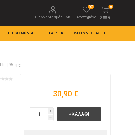
(0)
0
Ο λογαριασμός μου
Αγαπημένα
0,00 €
ΕΠΙΚΟΙΝΩΝΊΑ
Η ΕΤΑΙΡΕΊΑ
B2B ΣΥΝΕΡΓΑΣΊΕΣ
ble | 96 τμχ
30,90 €
i
h