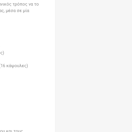
ανικός τρόπος να το
ς, μέσα σε μία
)
ς)
 (16 κάψουλες)
ου και τους