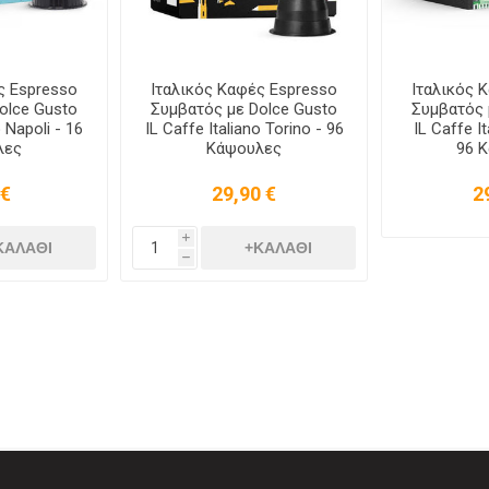
ς Espresso
Ιταλικός Καφές Espresso
Ιταλικός 
olce Gusto
Συμβατός με Dolce Gusto
Συμβατός 
o Napoli - 16
IL Caffe Italiano Torino - 96
IL Caffe It
λες
Κάψουλες
96 
 €
29,90 €
2
i
h