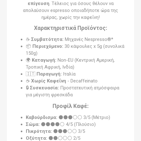
επίγευση
. Τέλειος για όσους θέλουν να
απολαύσουν espresso οποιαδήποτε ώρα της
ημέρας, χωρίς την καφεΐνη!
Χαρακτηριστικά Προϊόντος:
☕
Συμβατότητα:
Μηχανές Nespresso®*
📦
Περιεχόμενο:
30 κάψουλες x 5g (συνολικά
150g)
🌍
Καταγωγή:
Non-EU (Κεντρική Αμερική,
Τροπική Αφρική, Ινδία)
🇮🇹
Παραγωγή:
Ιταλία
☕
Χωρίς Καφεΐνη
- Decaffeinato
🔒
Συσκευασία:
Προστατευτική ατμόσφαιρα
για μέγιστη φρεσκάδα
Προφίλ Καφέ:
Καβούρδισμα:
⚫⚫⚫⚪⚪ 3/5 (Μέτριο)
Σώμα:
⚫⚫⚫⚫⚪ 4/5 (Πλούσιο)
Πικρότητα:
⚫⚫⚫⚪⚪ 3/5
Οξύτητα:
⚫⚫⚪⚪⚪ 2/5