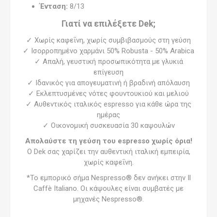
Ένταση:
8/13
Γιατί να επιλέξετε Dek;
✓ Χωρίς καφεΐνη, χωρίς συμβιβασμούς στη γεύση
✓ Ισορροπημένο χαρμάνι 50% Robusta - 50% Arabica
✓ Απαλή, γευστική προσωπικότητα με γλυκιά
επίγευση
✓ Ιδανικός για απογευματινή ή βραδινή απόλαυση
✓ Εκλεπτυσμένες νότες φουντουκιού και μελιού
✓ Αυθεντικός ιταλικός espresso για κάθε ώρα της
ημέρας
✓ Οικονομική συσκευασία 30 καψουλών
Απολαύστε τη γεύση του espresso χωρίς όρια!
Ο Dek σας χαρίζει την αυθεντική ιταλική εμπειρία,
χωρίς καφεΐνη.
*Το εμπορικό σήμα Nespresso® δεν ανήκει στην Il
Caffè Italiano. Οι κάψουλες είναι συμβατές με
μηχανές Nespresso®.