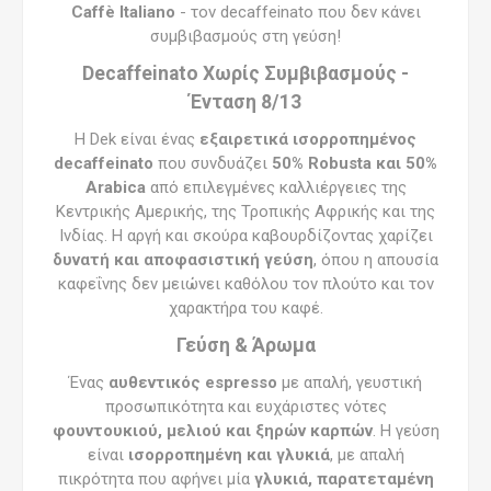
Caffè Italiano
- τον decaffeinato που δεν κάνει
συμβιβασμούς στη γεύση!
Decaffeinato Χωρίς Συμβιβασμούς -
Ένταση 8/13
Η Dek είναι ένας
εξαιρετικά ισορροπημένος
decaffeinato
που συνδυάζει
50% Robusta και 50%
Arabica
από επιλεγμένες καλλιέργειες της
Κεντρικής Αμερικής, της Τροπικής Αφρικής και της
Ινδίας. Η αργή και σκούρα καβουρδίζοντας χαρίζει
δυνατή και αποφασιστική γεύση
, όπου η απουσία
καφεΐνης δεν μειώνει καθόλου τον πλούτο και τον
χαρακτήρα του καφέ.
Γεύση & Άρωμα
Ένας
αυθεντικός espresso
με απαλή, γευστική
προσωπικότητα και ευχάριστες νότες
φουντουκιού, μελιού και ξηρών καρπών
. Η γεύση
είναι
ισορροπημένη και γλυκιά
, με απαλή
πικρότητα που αφήνει μία
γλυκιά, παρατεταμένη